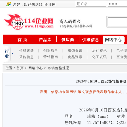
您好，欢迎来到114企业网
供应商
首 页
产品库
供应商
供求信息
网络中心
价格速递
|
创业故事
|
服饰资讯
|
房产资讯
|
电子
采购信息
|
营销指南
|
食品资讯
|
化工资讯
|
五金
位置：首页 > 网络中心 > 市场价格速递
2026年6月10日西安热轧板卷
声明：信息均来源网络,该文观点仅代表原作者本人，
2026年6月10日西安热
品名
规格（mm）
材质
热轧板卷
11.75*1500*C
Q235