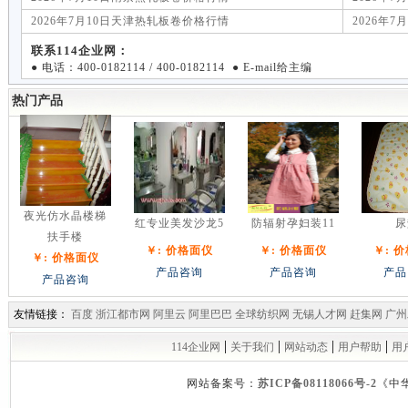
2026年7月10日天津热轧板卷价格行情
2026年
联系114企业网：
● 电话：400-0182114 / 400-0182114 ● E-mail给主编
热门产品
夜光仿水晶楼梯
红专业美发沙龙5
防辐射孕妇装11
尿
扶手楼
￥: 价格面仪
￥: 价格面仪
￥: 
￥: 价格面仪
产品咨询
产品咨询
产品
产品咨询
友情链接：
百度
浙江都市网
阿里云
阿里巴巴
全球纺织网
无锡人才网
赶集网
广州
|
|
|
|
114企业网
关于我们
网站动态
用户帮助
用
网站备案号：
苏ICP备08118066号-2
《中