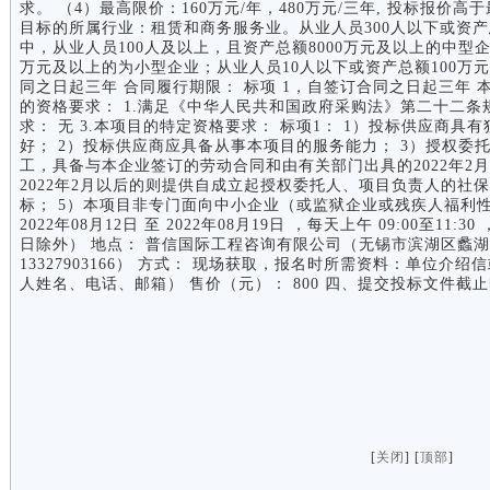
求。 （4）最高限价：160万元/年，480万元/三年, 投标报价
目标的所属行业：租赁和商务服务业。从业人员300人以下或资产总
中，从业人员100人及以上，且资产总额8000万元及以上的中型企
万元及以上的为小型企业；从业人员10人以下或资产总额100万元以下
同之日起三年 合同履行期限： 标项 1，自签订合同之日起三年 
的资格要求： 1.满足《中华人民共和国政府采购法》第二十二条
求： 无 3.本项目的特定资格要求： 标项1： 1）投标供应商
好； 2）投标供应商应具备从事本项目的服务能力； 3）授权委
工，具备与本企业签订的劳动合同和由有关部门出具的2022年2月
2022年2月以后的则提供自成立起授权委托人、项目负责人的社
标； 5）本项目非专门面向中小企业（或监狱企业或残疾人福利性
2022年08月12日 至 2022年08月19日 ，每天上午 09:00至11:
日除外） 地点： 普信国际工程咨询有限公司（无锡市滨湖区蠡湖大
13327903166） 方式： 现场获取，报名时所需资料：单位
人姓名、电话、邮箱） 售价（元）： 800 四、提交投标文件截
[
关闭
] [
顶部
]