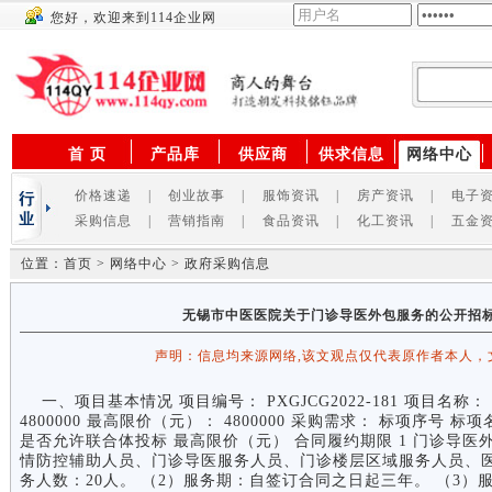
您好，欢迎来到114企业网
供应商
首 页
产品库
供应商
供求信息
网络中心
价格速递
|
创业故事
|
服饰资讯
|
房产资讯
|
电子
采购信息
|
营销指南
|
食品资讯
|
化工资讯
|
五金
位置：首页 > 网络中心 > 政府采购信息
无锡市中医医院关于门诊导医外包服务的公开招标公告P
声明：信息均来源网络,该文观点仅代表原作者本人，
一、项目基本情况 项目编号： PXGJCG2022-181 项目名
4800000 最高限价（元）： 4800000 采购需求： 标项序号 标
是否允许联合体投标 最高限价（元） 合同履约期限 1 门诊导医外包服
情防控辅助人员、门诊导医服务人员、门诊楼层区域服务人员、
务人数：20人。 （2）服务期：自签订合同之日起三年。 （3