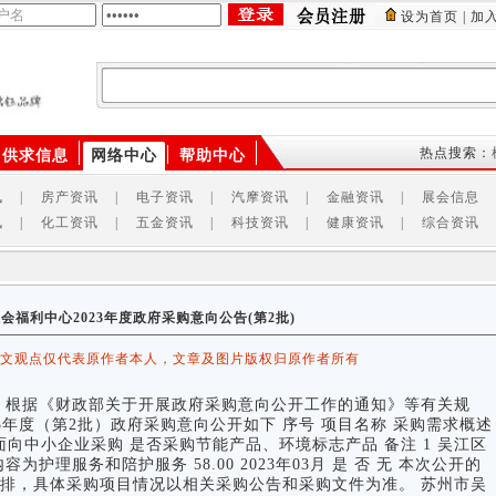
设为首页
|
加
供应商
产品
供求信息
热点搜索：
供求信息
网络中心
帮助中心
讯
|
房产资讯
|
电子资讯
|
汽摩资讯
|
金融资讯
|
展会信息
讯
|
化工资讯
|
五金资讯
|
科技资讯
|
健康资讯
|
综合资讯
会福利中心2023年度政府采购意向公告(第2批)
该文观点仅代表原作者本人，文章及图片版权归原作者所有
根据《财政部关于开展政府采购意向公开工作的通知》等有关规
3年度（第2批）政府采购意向公开如下 序号 项目名称 采购需求概述
面向中小企业采购 是否采购节能产品、环境标志产品 备注 1 吴江区
护理服务和陪护服务 58.00 2023年03月 是 否 无 本次公开的
排，具体采购项目情况以相关采购公告和采购文件为准。 苏州市吴