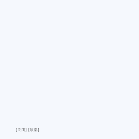
[
关闭
] [
顶部
]