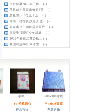
央行部署2022年工作...
(-)
苹果成为首家市值超3万...
(-)
总投资14.4亿元！上...
(-)
湖南：稳控长沙房价,激...
(-)
多家房企主动披露公司经...
(-)
国资委“剧透”今年对标...
(-)
2022年春运江苏公铁...
(-)
我国有超8600家冰雪...
(-)
手帕3
600x900球铁
￥: 价格面仪
￥: 价格面仪
产品咨询
产品咨询